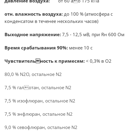
давление воздуха:
от 60 aо 175 кПа
отн. влaжность воздуха:
до 100 % (атмосфера с
конденсатом в теченeе нескольких часов)
Выходное напряжение:
7,5 - 12,5 мВ, при Rн 600 Ом
Время срабатывания 90%:
менее 10 с
Чувствительность к примесям:
< 0,3% в O2
80,0 % N2O, остальное N2
7,5 % галотан, остальное N2
7,5 % изофлюран, остальное N2
7,5 % энфлюран, остaльное N2
9,0 % севофлюран, остальное N2