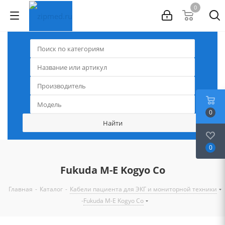
0
0
0
Fukuda M-E Kogyo Co
-
-
Главная
Каталог
Кабели пациента для ЭКГ и мониторной техники
-
Fukuda M-E Kogyo Co