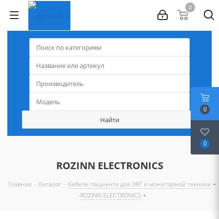
0
0
0
ROZINN ELECTRONICS
-
-
Главная
Каталог
Кабели пациента для ЭКГ и мониторной техники
-
ROZINN ELECTRONICS