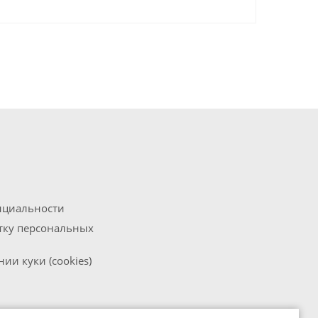
нциальности
отку персональных
ии куки (cookies)