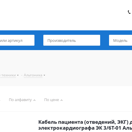
й техники
-
Альтоника
По алфавиту
По цене
Кабель пациента (отведений, ЭКГ) 
электрокардиографа ЭК 3/6Т-01 Ал