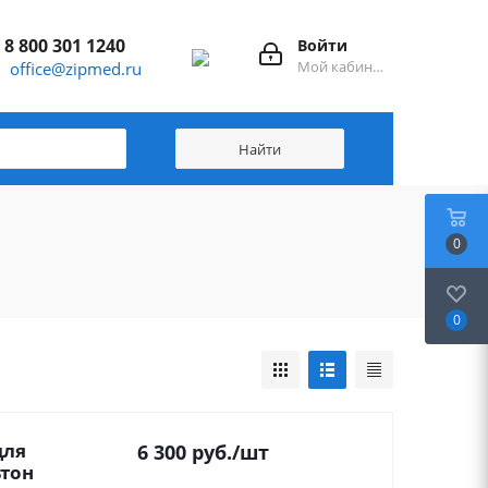
8 800 301 1240
Войти
Мой кабинет
office@zipmed.ru
0
0
для
6 300
руб.
/шт
ьтон