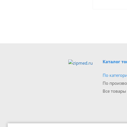
Каталог т
По категор
По произв
Все товары