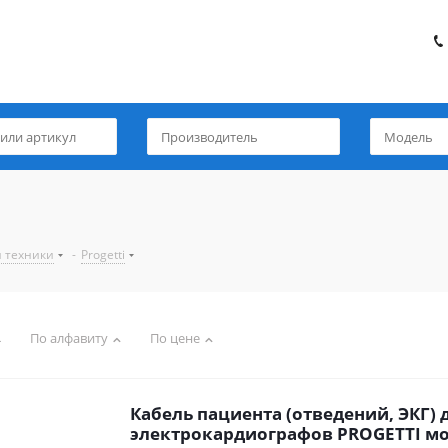
й техники
-
Progetti
По алфавиту
По цене
Кабель пациента (отведений, ЭКГ) 
электрокардиографов PROGETTI м