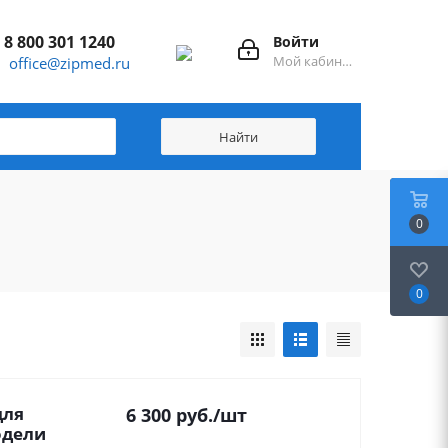
8 800 301 1240
Войти
Мой кабинет
office@zipmed.ru
0
0
для
6 300
руб.
/шт
одели