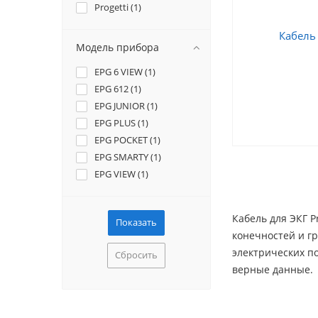
Progetti (
1
)
Модель прибора
EPG 6 VIEW (
1
)
EPG 612 (
1
)
EPG JUNIOR (
1
)
EPG PLUS (
1
)
EPG POCKET (
1
)
EPG SMARTY (
1
)
EPG VIEW (
1
)
Кабель для ЭКГ P
конечностей и г
электрических по
Сбросить
верные данные.