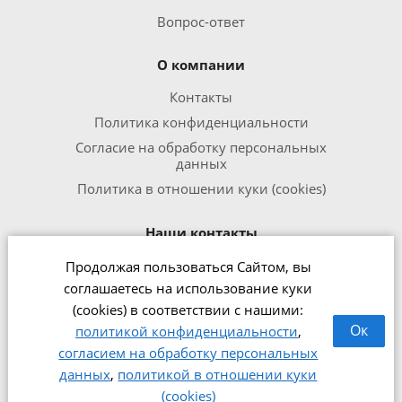
Вопрос-ответ
О компании
Контакты
Политика конфиденциальности
Согласие на обработку персональных
данных
Политика в отношении куки (cookies)
Наши контакты
Продолжая пользоваться Сайтом, вы
8 800 301 1240
соглашаетесь на использование куки
office@zipmed.ru
(cookies) в соответствии с нашими:
г.Ижевск, ул. Воткинское шоссе,
Ок
политикой конфиденциальности
,
160
согласием на обработку персональных
данных
,
политикой в отношении куки
2026 © Интернет-магазин медицинского оборудования
(cookies)
zipmed.ru