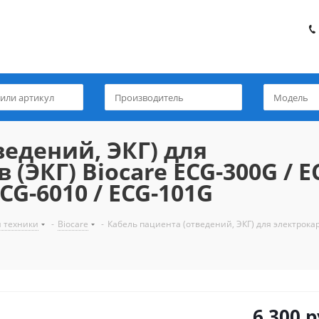
ведений, ЭКГ) для
ЭКГ) Biocare ECG-300G / EC
ECG-6010 / ECG-101G
й техники
-
Biocare
-
Кабель пациента (отведений, ЭКГ) для электрокар
6 300
р