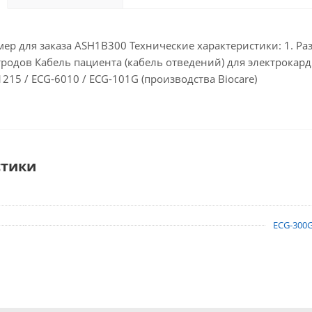
р для заказа ASH1B300 Технические характеристики: 1. Разъ
ктродов Кабель пациента (кабель отведений) для электрокард
1215 / ECG-6010 / ECG-101G (производства Biocare)
стики
ECG-300G