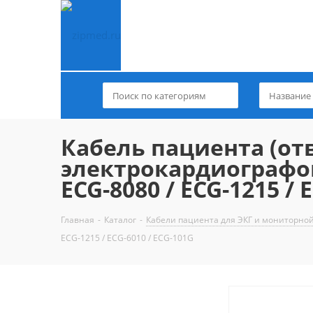
Кабель пациента (от
электрокардиографов (
ECG-8080 / ECG-1215 / 
Главная
-
Каталог
-
Кабели пациента для ЭКГ и мониторно
ECG-1215 / ECG-6010 / ECG-101G