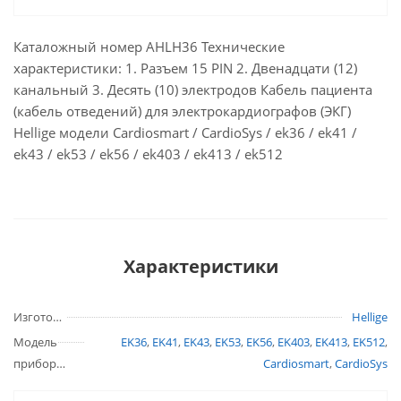
Каталожный номер AHLH36 Технические
характеристики: 1. Разъем 15 PIN 2. Двенадцати (12)
канальный 3. Десять (10) электродов Кабель пациента
(кабель отведений) для электрокардиографов (ЭКГ)
Hellige модели Cardiosmart / CardioSys / ek36 / ek41 /
ek43 / ek53 / ek56 / ek403 / ek413 / ek512
Характеристики
Изготовитель
Hellige
Модель
EK36
,
EK41
,
EK43
,
EK53
,
EK56
,
EK403
,
EK413
,
EK512
,
прибора
Cardiosmart
,
CardioSys