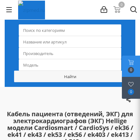
0
0
0
Кабель пациента (отведений, ЭКГ) для
электрокардиографов (ЭКГ) Hellige
модели Cardiosmart / CardioSys / ek36 /
ek41 / ek43 / ek53 / ek56 / ek403 / ek413 /