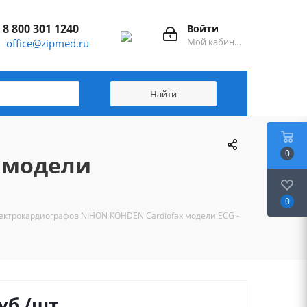
8 800 301 1240
Войти
Мой кабинет
office@zipmed.ru
0
 модели
0
лектрокардиографов NIHON KOHDEN Cardiofax модели ECG -
уб.
/шт