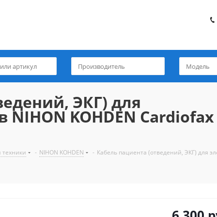
ведений, ЭКГ) для
в NIHON KOHDEN Cardiofax
й техники
-
NIHON KOHDEN
-
Кабель пациента (отведений, ЭКГ) для э
6 300
р