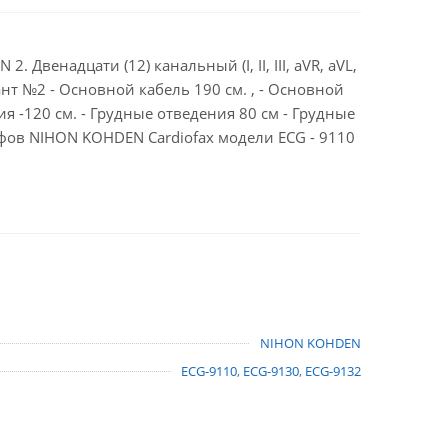
Двенадцати (12) канальный (I, II, III, aVR, aVL,
иант №2 - Основной кабель 190 см. , - Основной
ия -120 см. - Грудные отведения 80 см - Грудные
афов NIHON KOHDEN Cardiofax модели ECG - 9110
NIHON KOHDEN
ECG-9110
,
ECG-9130
,
ECG-9132