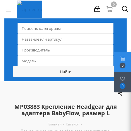
0
0
0
MP03883 Крепление Headgear для
адаптера BabyFlow, размер L
-
-
Главная
Каталог
-
Прочее не медицинское оборудование и запчасти