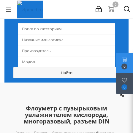
0
0
0
Флоуметр с пузырьковым
увлажнителем кислорода,
многоразовый, разъем DIN
-
-
-
-
Главная
Каталог
Увлажнители кислорода
Флоуметр