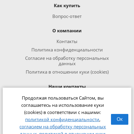
Как купить
Вопрос-ответ
О компании
Контакты
Политика конфиденциальности
Согласие на обработку персональных
данных
Политика в отношении куки (cookies)
Наши контакты
Продолжая пользоваться Сайтом, вы
8 800 301 1240
соглашаетесь на использование куки
office@zipmed.ru
(cookies) в соответствии с нашими:
г.Ижевск, ул. Воткинское шоссе,
Ок
политикой конфиденциальности
,
160
согласием на обработку персональных
данных
,
политикой в отношении куки