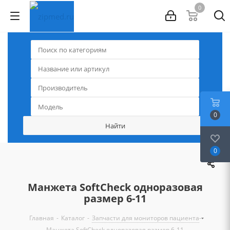
0
0
0
Манжета SoftCheck одноразовая
размер 6-11
-
-
-
Главная
Каталог
Запчасти для мониторов пациента
Манжета SoftCheck одноразовая размер 6-11