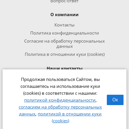
Вопрос-ответ
О компании
Контакты
Политика конфиденциальности
Согласие на обработку персональных
данных
Политика в отношении куки (cookies)
Наши контакты
Продолжая пользоваться Сайтом, вы
8 800 301 1240
соглашаетесь на использование куки
office@zipmed.ru
(cookies) в соответствии с нашими:
г.Ижевск, ул. Воткинское шоссе,
Ок
политикой конфиденциальности
,
160
согласием на обработку персональных
данных
,
политикой в отношении куки
2026 © Интернет-магазин медицинского оборудования
(cookies)
zipmed.ru