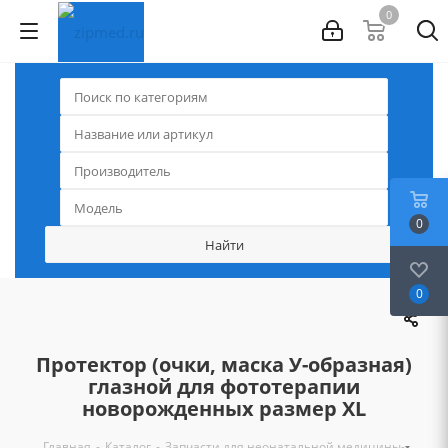
0
0
0
Протектор (очки, маска У-образная)
глазной для фототерапии
новорожденных размер XL
-
-
-
Главная
Каталог
Запчасти для неонатальной медицины