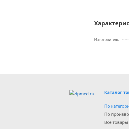
Характери
Изготовитель
Каталог т
По категор
По произв
Все товары