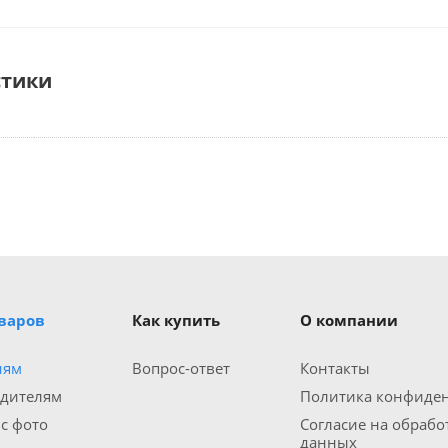
стики
оваров
Как купить
О компании
иям
Вопрос-ответ
Контакты
одителям
Политика конфиде
 с фото
Согласие на обраб
данных