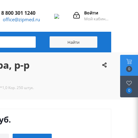
8 800 301 1240
Войти
Мой кабинет
office@zipmed.ru
а, р-р
0
1,0 Кор. 250 штук.
0
уб.