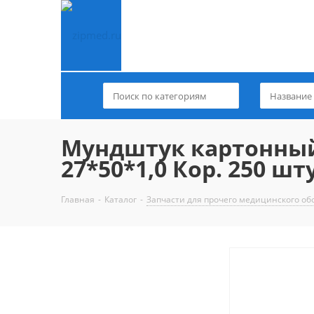
Мундштук картонный 
27*50*1,0 Кор. 250 шт
Главная
-
Каталог
-
Запчасти для прочего медицинского о