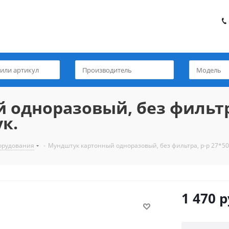
одноразовый, без фильтр
ук.
борудования
-
Мундштук картонный одноразовый, без фильтра, р-р 27*50*
1 470
р