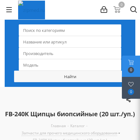
0
0
0
FB-240K Щипцы биопсийные (20 шт./уп.)
-
-
Главная
Каталог
-
Запчасти для прочего медицинского оборудования