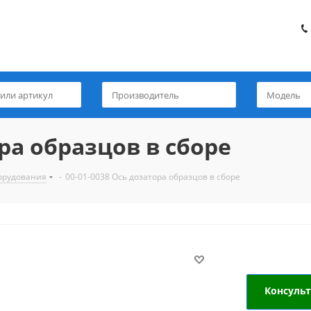
ора образцов в сборе
борудования
-
00-01-0038 Ось дозатора образцов в сборе
Консуль