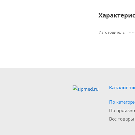
Характери
Изготовитель
Каталог т
По категор
По произв
Все товары