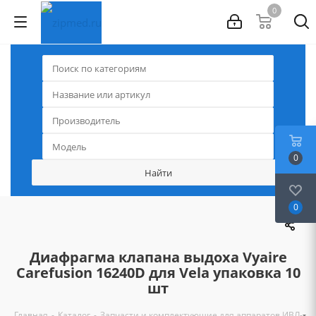
0
0
0
Диафрагма клапана выдоха Vyaire
Carefusion 16240D для Vela упаковка 10
шт
-
-
-
Главная
Каталог
Запчасти и комплектующие для аппаратов ИВЛ