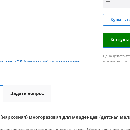
Купить в
Консуль
Цена действите
отличаться от 
Задать вопрос
 (наркозная) многоразовая для
младенцев (детская мала
огоразовая анестезиологическая маска. Маска для неинваз