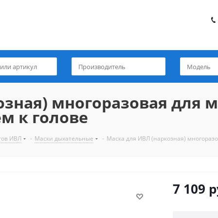
озная) многоразовая для 
ем к голове
тов ИВЛ
-
Маски дыхательные
-
Маска для ИВЛ (наркозная) многоразо
7 109
р