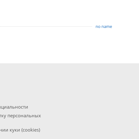
no name
нциальности
отку персональных
ии куки (cookies)