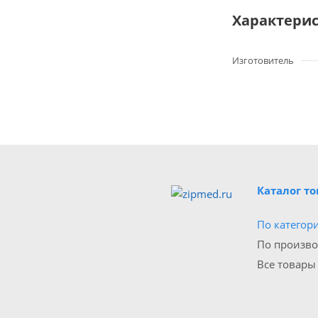
Характери
Изготовитель
Каталог т
По категор
По произв
Все товары