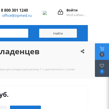
8 800 301 1240
Войти
Мой кабинет
office@zipmed.ru
младенцев
0
вая для младенцев размер 1 с креплением к голове
0
уб.