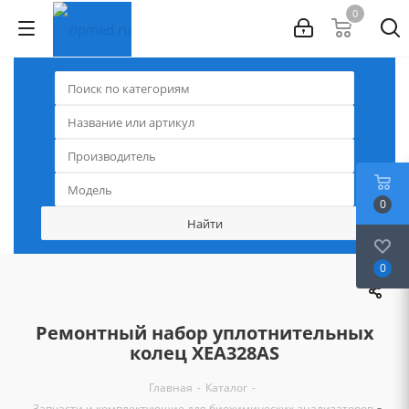
0
0
0
Ремонтный набор уплотнительных
колец XEA328AS
-
-
Главная
Каталог
-
Запчасти и комплектующие для биохимических анализаторов